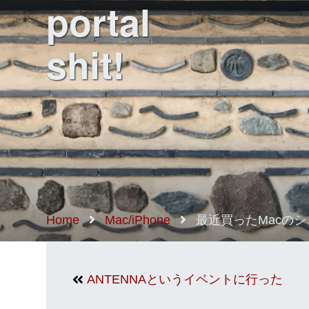
portal
shit!
Home
Mac/iPhone
最近買ったMacのシェア
ANTENNAというイベントに行った