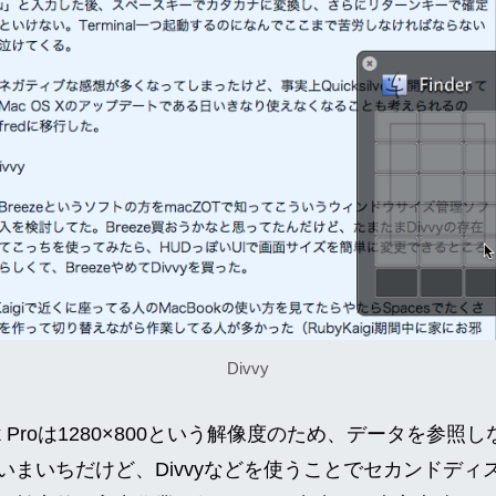
Divvy
ok Proは1280×800という解像度のため、データを参
いまいちだけど、Divvyなどを使うことでセカンドディ