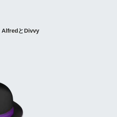
fredとDivvy