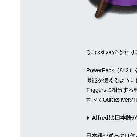
Quicksilver
PowerPack（£
機能が使えるようにはな
Triggersに相
すべてQuicksilve
Alfredは日本語
日本語が通るのは便利だ