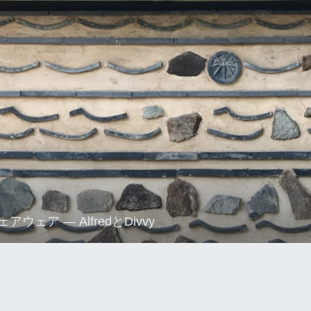
ウェア — AlfredとDivvy