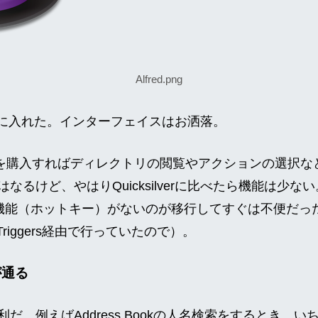
Alfred.png
のかわりに入れた。インターフェイスはお洒落。
12）を購入すればディレクトリの閲覧やアクションの選択など、Qu
るけど、やはりQuicksilverに比べたら機能は少ない。特に
当する機能（ホットキー）がないのが移行してすぐは不便だった（
rのTriggers経由で行っていたので）。
が通る
。例えばAddress Bookの人名検索をするとき。いちいちA