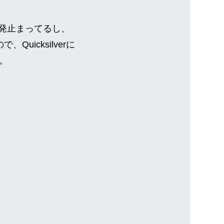
開発止まってるし、
uicksilverに
。