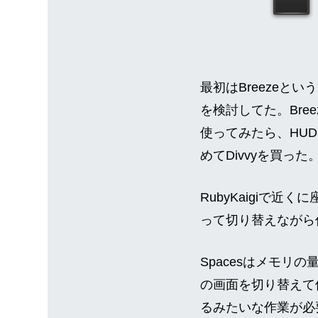
最初はBreezeと
を検討してた。Bre
使ってみたら、HUD
めてDivvyを買った
RubyKaigiで近
って切り替えながら
Spacesはメモリ
の画面を切り替えて
るみたいな作業が必