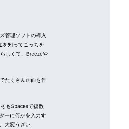
イズ管理ソフトの導入
存在を知ってこっちを
しくて、Breezeや
cesでたくさん画面を作
もSpacesで複数
ターに何かを入力す
、大変うざい。