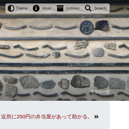
Theme
Search
About
Archives
聖福寺の壁
近所に250円の弁当屋があって助かる。