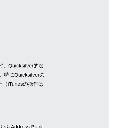
icksilver的な
Quicksilverの
iTunesの操作は
ddress Book