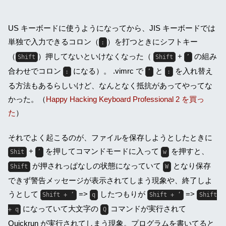
US キーボードに使うようになってから、JIS キーボードでは
単独で入力できるコロン（
）を打つときにシフトキー
:
（
）押してないといけなくなった（
+
の組み
Shift
Shift
’
合わせでコロン
になる）。 .vimrc で
と
を入れ替え
:
’
:
る方法もあるらしいけど、なんとなく抵抗があってやってな
かった。（
Happy Hacking Keyboard Professional 2 を買っ
た
）
それでよく起こるのが、ファイルを保存しようとしたときに
+
を押してコマンドモードに入って
を押すと、
Shit
’
w
が押されっぱなしの状態になっていて
となり保存
Shift
W
できず警告メッセージが表示されてしまう現象や、終了しよ
うとして
=>
したつもりが
=>
Shift + ‘
q
Shift + ‘
Shift
になっていて大文字の
コマンドが実行されて
+ q
Q
Quickrun が実行されてしまう現象。プログラムを書いてると