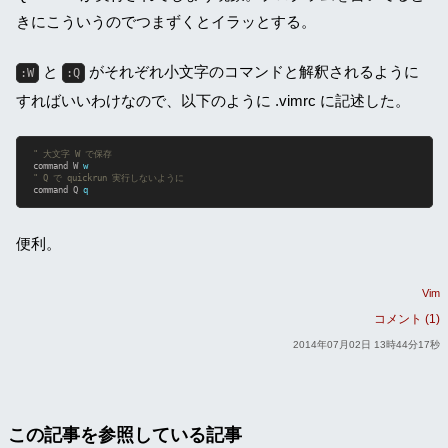
きにこういうのでつまずくとイラッとする。
と
がそれぞれ小文字のコマンドと解釈されるように
:W
:Q
すればいいわけなので、以下のように .vimrc に記述した。
" 大文字 W で保存
command W 
w
" Q で quickrun 実行しないように
command Q 
q
便利。
Vim
コメント (1)
2014年07月02日 13時44分17秒
この記事を参照している記事