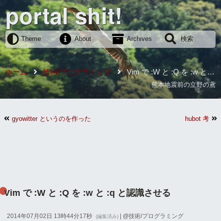
portal shit!
Theme
About
Archives
検索
ホーム
技術/プログラミング
Vim で :W と :Q を :w と :q
と認識させる
熊本地震前の立野の鳶
gyowitter というのを作った
hubot 考
Vim で :W と :Q を :w と :q と認識させる
2014年07月02日 13時44分17秒
| @
技術/プログラミング
(編集済み)