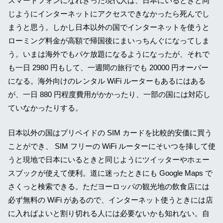
スマートフォンになれきった現代人は、日本にいるときと同
じようにインターネットにアクセスできなかったら死んでし
まうと思う。しかし日本以外の国でインターネットを使うと
ローミング料金が高額で帰国後にまいっちんぐになってしま
う。いまは海外でもパケ放題になるようになったが、それで
も一日 2980 円もして、一週間の旅行でも 20000 円オーバー
になる。海外向けのレンタル WiFi ルーターもあるにはある
が、一日 880 円程度費用がかかったり、一部の国には対応し
ていなかったりする。
日本以外の国はプリペイドの SIM カードを比較的安価に買う
ことができ、 SIM フリーの WiFi ルーターにそいつを挿して使
うと現地で日本にいるときと同じようにツイッターやホェー
スブックが使えて便利。道に迷ったときにも Google Maps で
さくっと検索できる。ただヨーロッパの観光地の飲食店には
必ず無料の WiFi があるので、インターネット使うときには店
に入ればよいと割り切れる人には必要ないかも知れない。自