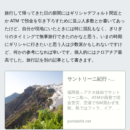
旅行して帰ってきた日の新聞にはギリシャデフォルト間近と
か ATM で預金を引き下ろすために並ぶ人多数とか書いてあっ
たけど、自分が現地にいたときには特に混乱もなく、ぎりぎ
りのタイミングで無事旅行できたのかなと思う。いまの時期
にギリシャに行きたいと思う人は少数派かもしれないですけ
ど、何かの参考になれば幸いです。個人的にはクロアチア最
高でした。旅行記を別の記事として書きます。
サントリーニ紀行 -
portal shit!
福岡発→アテネ経由でサント
リーニ島へ。ATMや両替で現
金苦労、空港でSIM買わず失
敗。島ではフィラ、イア、イ
メロヴィグリ、フィロステフ
ァーニを巡り、絶景と雑多な
portalshit.net
街並み、ロバや階段の難所、
宿の当た...