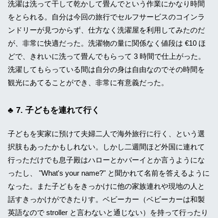
洗濯は洗って干して乾かして畳んでという作業にかなり時間
をとられる。自分は今回の旅行でセルフサービスのコインラ
ンドリーが見つからず、仕方なく洗濯屋を利用してみたのだ
が、非常に快適だった。洗濯物の量に関係なく値段は €10 ほ
どで、きれいに洗って畳んでもらって 3 時間で仕上がった。
洗濯してもらっている間は自分の身は自由なのでその時間を
観光にあてることができ、非常に有意義だった。
7. 子どもを連れて行く
子どもを実家に預けて夫婦二人で海外旅行に行く、という選
択肢もあったかもしれない。しかし二週間ほど外国に連れて
行っただけでも息子殿はハローとかバーイとか言うようにな
ったし、 "What's your name?" と聞かれて名前を答えるように
なった。また子どもをきっかけに他の家族連れや現地の人と
話すきっかけができたりす。ベビーカー（ベビーカーは和製
英語なので stroller と言わないと通じない）を持って行ったり