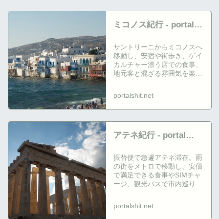
ミコノス紀行 - portal
shit!
サントリーニからミコノスへ
移動し、安宿や街歩き、ゲイ
カルチャー漂う店での食事、
地元客と混ざる雰囲気を楽し
む。船内の中国人観光客や両
替の勝ち方、コインランドリ
portalshit.net
ーや地元パン屋の発見、親切
な宿主や出会...
アテネ紀行 - portal
shit!
振替便で急遽アテネ滞在。雨
の街をメトロで移動し、安価
で満足できる食事やSIMチャ
ージ、観光バスで市内巡り。
アクロポリスとパルテノン神
殿の歴史と修復に感銘を受
portalshit.net
け、庶民的な街の猥雑さと親
切な店に安堵...