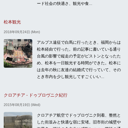
ード社会の快適さ、観光や食...
松本観光
2018年09月24日 (Mon)
アルプス遠征で白馬に行ったとき、福岡からは
松本経由で行った。前の記事に書いている通り
台風の影響で縦走の予定がピストンとなったた
め、松本を一日観光する時間ができた。松本に
は去年の秋に友達の結婚式で行っていて、その
とき市内を少し観光してすごくいい...
クロアチア - ドゥブロヴニク紀行
2015年08月19日 (Wed)
クロアチア航空でドゥブロヴニク到着、整然と
した街並みと快適な宿に安堵。旧市街の城壁や