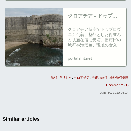
クロアチア - ドゥブロ
ヴニク紀行 - portal
クロアチア航空でドゥブロヴ
shit!
ニク到着、整然とした街並み
と快適な宿に安堵。旧市街の
城壁や海景色、現地の食文化
に感動しつつ、英語の通用度
や人々の親切さを実感。短い
portalshit.net
滞在で雨やベビーカーの不
便、帰路でのi...
旅行
ギリシャ
クロアチア
子連れ旅行
海外旅行保険
Comments (1)
June 30, 2015 02:14
Similar articles