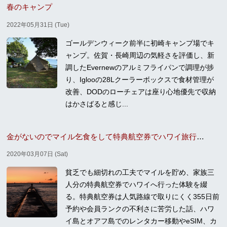
春のキャンプ
2022年05月31日 (Tue)
ゴールデンウィーク前半に初崎キャンプ場でキ
ャンプ。佐賀・長崎周辺の気軽さを評価し、新
調したEvernewのアルミフライパンで調理が捗
り、Iglooの28Lクーラーボックスで食材管理が
改善、DODのローチェアは座り心地優先で収納
はかさばると感じ...
金がないのでマイル乞食をして特典航空券でハワイ旅行に行った
2020年03月07日 (Sat)
貧乏でも細切れの工夫でマイルを貯め、家族三
人分の特典航空券でハワイへ行った体験を綴
る。特典航空券は人気路線で取りにくく355日前
予約や会員ランクの不利さに苦労した話、ハワ
イ島とオアフ島でのレンタカー移動やeSIM、カ