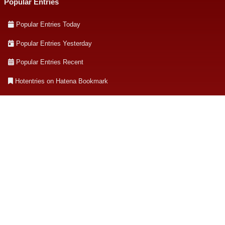
Popular Entries
Popular Entries Today
Popular Entries Yesterday
Popular Entries Recent
Hotentries on Hatena Bookmark
Archives & Categories
Archives
Listing Categories
About this site
About this site
著者について