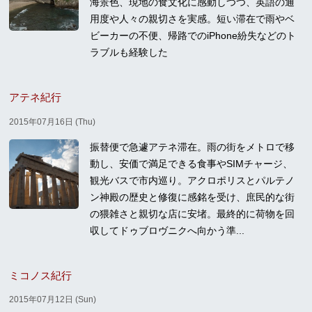
海景色、現地の食文化に感動しつつ、英語の通
用度や人々の親切さを実感。短い滞在で雨やベ
ビーカーの不便、帰路でのiPhone紛失などのト
ラブルも経験した
アテネ紀行
2015年07月16日 (Thu)
振替便で急遽アテネ滞在。雨の街をメトロで移
動し、安価で満足できる食事やSIMチャージ、
観光バスで市内巡り。アクロポリスとパルテノ
ン神殿の歴史と修復に感銘を受け、庶民的な街
の猥雑さと親切な店に安堵。最終的に荷物を回
収してドゥブロヴニクへ向かう準...
ミコノス紀行
2015年07月12日 (Sun)