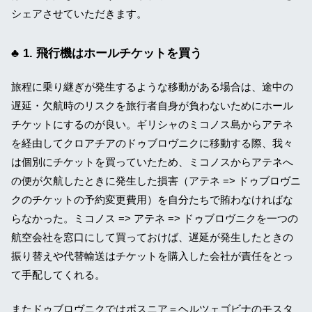
シェアさせていただきます。
1. 飛行機はホールチケットを買う
旅程に乗り継ぎが発生するような移動がある場合は、途中の
遅延・欠航時のリスクを旅行者自身が負わないためにホール
チケットにするのが良い。ギリシャのミコノス島からアテネ
を経由してクロアチアのドゥブロヴニクに移動する際、我々
は個別にチケットを買っていたため、ミコノスからアテネへ
の便が欠航したときに発生した損害（アテネ => ドゥブロヴニ
クのチケットの予約変更費用）を自分たちで賄わなければな
らなかった。ミコノス => アテネ => ドゥブロヴニクを一つの
航空会社を窓口にして買っておけば、遅延が発生したときの
振り替えや代替輸送はチケットを購入した会社が責任をとっ
て手配してくれる。
またドゥブロヴニクではボスニア＝ヘルツェゴビナのモスタ