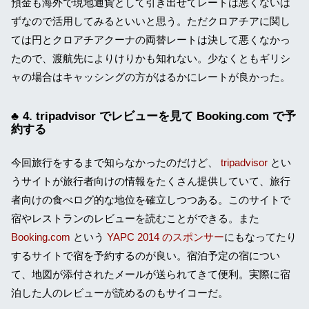
預金も海外で現地通貨として引き出せてレートは悪くないは
ずなので活用してみるといいと思う。ただクロアチアに関し
ては円とクロアチアクーナの両替レートは決して悪くなかっ
たので、渡航先によりけりかも知れない。少なくともギリシ
ャの場合はキャッシングの方がはるかにレートが良かった。
4. tripadvisor でレビューを見て Booking.com で予
約する
今回旅行をするまで知らなかったのだけど、
tripadvisor
とい
うサイトが旅行者向けの情報をたくさん提供していて、旅行
者向けの食べログ的な地位を確立しつつある。このサイトで
宿やレストランのレビューを読むことができる。また
Booking.com
という
YAPC 2014 のスポンサー
にもなってたり
するサイトで宿を予約するのが良い。宿泊予定の宿につい
て、地図が添付されたメールが送られてきて便利。実際に宿
泊した人のレビューが読めるのもサイコーだ。