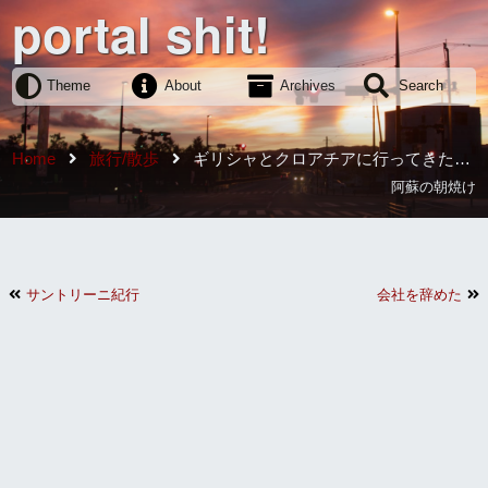
portal shit!
Theme
About
Archives
Search
Home
旅行/散歩
ギリシャとクロアチアに行ってきたの
で得られた知見を共有します
阿蘇の朝焼け
サントリーニ紀行
会社を辞めた