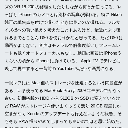
ズの VR 18-200 の修理をしたりしながら何とか使ってる。や
っぱり iPhone のカメラとは別格の写真が撮れる。特に Nikon
純正の単焦点を付けて撮ったときは良いのが撮れる。フルサ
イズ機への買い換えを考えたこともあるけど、最近はぶっ壊
れるまでとことん D90 を使おうかなと思ってる。ただ D90 は
動画がよくない。音声はモノラルで解像度低いしフレームレ
ートも低くオートフォーカスもなし。動画の画質は iPhone 5
くらいの頃から iPhone に負けている。 Apple TV でテレビに
映して再生すると一昔前の YouTube みたいな画質になる。
一眼レフには Mac 側のストレージを圧迫するという問題点が
ある。いま使ってる MacBook Pro は 2009 年モデルでかなり
古い。初期搭載の HDD から 512GB の SSD に変えているけ
ど RAW がストレージを使いまくってて残り 20 GB 程度しか
空きがなく Xcode のアップデートも行えないような状態。そ
もそも RAW 撮りやめてしまっても良いのではと思い始めた。