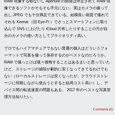
RAW 現像する暇ないし Aperture の開発は停止されて RAW 現
像できるソフトがそもそも手元にない。実はカメラの撮って
出し JPEG でも十分満足できている。結構良い画質で撮れて
それを Keenai （旧 Eye-Fi ）でさっとスマートフォンに取り
込んで SNS に上げたり iCloud 共有したりすることの方が自
分のカメラの使い方としてプライオリティ高い。
プロでもハイアマチュアでもない普通の個人はどういうフォ
ーマットで写真を撮って保存するのがベストなのだろうか。
RAW で撮っとけば後々後悔することはあるまいと思っていた
けど、ストレージの値段が劇的に安くなってきてるわけでも
ない（ローカルストレージは安くなったが、クラウドストレ
ージに同期しながら使おうとすると結局コスト高い）し、デ
バイス間の転送速度の問題もある。 2017 年のベストな写真管
理方法知りたい。
Comments (0)