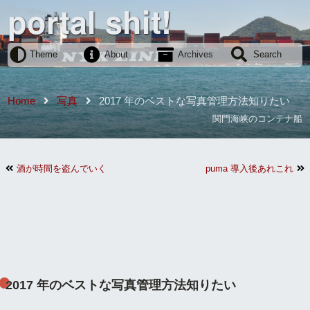
portal shit!
Theme
About
Archives
Search
Home
写真
2017 年のベストな写真管理方法知りたい
関門海峡のコンテナ船
酒が時間を盗んでいく
puma 導入後あれこれ
2017 年のベストな写真管理方法知りたい