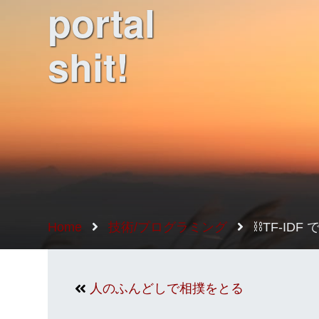
portal
shit!
Home
技術/プログラミング
⛓TF-ID
人のふんどしで相撲をとる