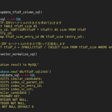
(
update_tfidf_column_sql
)
_sql
=
<<~
SQL
とのTF-IDFのベクトルの大きさを求めておきます

Y TABLE tfidf_size AS

y_id, SQRT(SUM(tfidf * tfidf)) AS size FROM tfidf

try_id;

mp.tfidf_size_entry_id ON tfidf_size (entry_id);

TF-IDF をベクトルの大きさで割って正規化します

(
vector_normalize_sql
)
lation result to MySQL"
tabase
.
new
(
'db/tfidf.sqlite3'
)
andidate_sql
=
<<~
SQL
XISTS similar_candidate;

XISTS index_sc_parent_id;

XISTS index_sc_entry_id;

XISTS index_sc_cnt;

milar_candidate (

PRIMARY KEY,

NTEGER NOT NULL,

TEGER NOT NULL,

 NOT NULL DEFAULT 0
