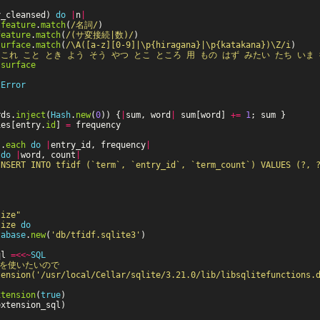
y_cleansed
)
do
|
n
|
.
feature
.
match
(
/名詞/
)
feature
.
match
(
/(サ変接続|数)/
)
surface
.
match
(
/\A([a-z][0-9]|\p{hiragana}|\p{katakana})\Z/i
)
w[これ こと とき よう そう やつ とこ ところ 用 もの はず みたい たち いま 後
.
surface
tError
rds
.
inject
(
Hash
.
new
(
0
))
{
|
sum
,
word
|
sum
[
word
]
+=
1
;
sum
}
ies
[
entry
.
id
]
=
frequency
s
.
each
do
|
entry_id
,
frequency
|
do
|
word
,
count
|
INSERT INTO tfidf (`term`, `entry_id`, `term_count`) VALUES (?, 
lize"
lize
do
tabase
.
new
(
'db/tfidf.sqlite3'
)
ql
=<<~
SQL
OG を使いたいので

xtension
(
true
)
extension_sql
)