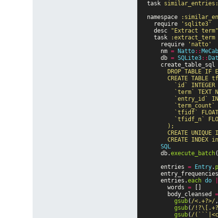
task
similar_entries
namespace
:similar_e
require
'sqlite3'
desc
"Extract term
task
:extract_term
require
'natto'
nm
=
Natto
::
MeCa
db
=
SQLite3
::
Da
create_table_sql
      DROP TABLE IF E
      CREATE TABLE tf
        `id` INTEGER 
        `term` TEXT N
        `entry_id` IN
        `term_coun
        `tfidf` FLO
        `tfidf_n` F
      );

      CREATE UNIQUE I
    SQL
db
.
execute_batch
entries
=
Entry
.
entry_frequencie
entries
.
each
do
words
=
[]
body_cleansed
gsub
(
/<.+?>/
gsub
(
/!?\[.+
gsub
(
/(```|<