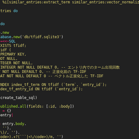
: 
%i[similar_entries:extract_term similar_entries:vector_normali
ntries
do
"
do
b
.
new
tabase
.
new
(
'db/tfidf.sqlite3'
)
=<<~
SQL
XISTS tfidf;

idf (

PRIMARY KEY,

OT NULL,

TEGER NOT NULL,

t` INTEGER NOT NULL DEFAULT 0, -- エントリ内でのターム出現回数

AT NOT NULL DEFAULT 0, -- 正規化前の TF-IDF

LOAT NOT NULL DEFAULT 0 -- ベクトル正規化した TF-IDF

NDEX index_tf_term ON tfidf (`term`, `entry_id`);

(
create_table_sql
)
published
.
all
(
fields: 
[
:id
,
:body
])
s
=
{}
|
entry
|
=
entry
.
body
.
,
''
).
?\)/
,
''
).
code>).+?(```|<\/code>)/m
,
''
)