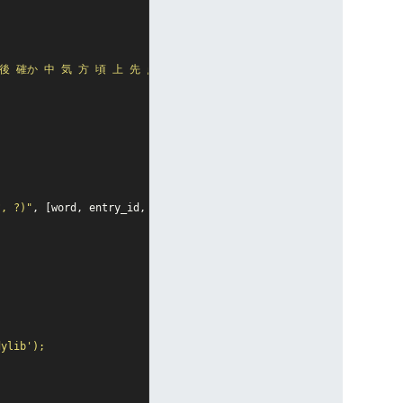
 確か 中 気 方 頃 上 先 点 前 一 内 lt gt ここ なか どこ まま わけ 
?, ?)"
,
[
word
,
entry_id
,
count
])