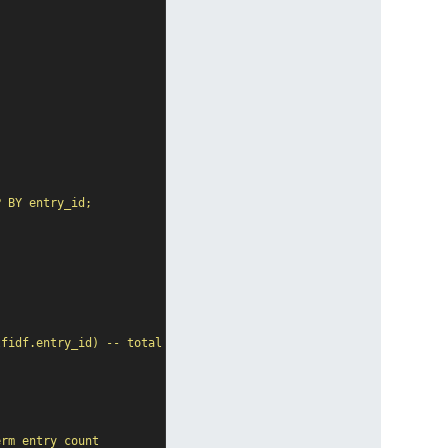
 BY entry_id;

fidf.entry_id) -- total term count in an entry

rm entry count
