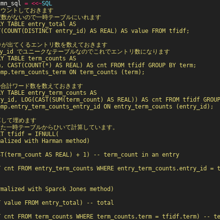
umn_sql
=
<<~
SQL
をカウントしておきます

 には変数がないので一時テーブルにいれます

Y TABLE entry_total AS

(COUNT(DISTINCT entry_id) AS REAL) AS value FROM tfidf;

ーム)が出てくるエントリ数を数えておきます

 entry_id でユニークなテーブルなのでこれでエントリ数になります

Y TABLE term_counts AS

, CAST(COUNT(*) AS REAL) AS cnt FROM tfidf GROUP BY term;

mp.term_counts_term ON term_counts (term);

との合計ワード数を数えておきます

Y TABLE entry_term_counts AS

y_id, LOG(CAST(SUM(term_count) AS REAL)) AS cnt FROM tfidf GROUP
mp.entry_term_counts_entry_id ON entry_term_counts (entry_id);

計算して埋めます

で作った一時テーブルからひいて計算しています。

T tfidf = IFNULL(

alized with Harman method)

T(term_count AS REAL) + 1) -- term_count in an entry

T cnt FROM entry_term_counts WHERE entry_term_counts.entry_id = t
malized with Sparck Jones method)

 value FROM entry_total) -- total

 cnt FROM term_counts WHERE term_counts.term = tfidf.term) -- te