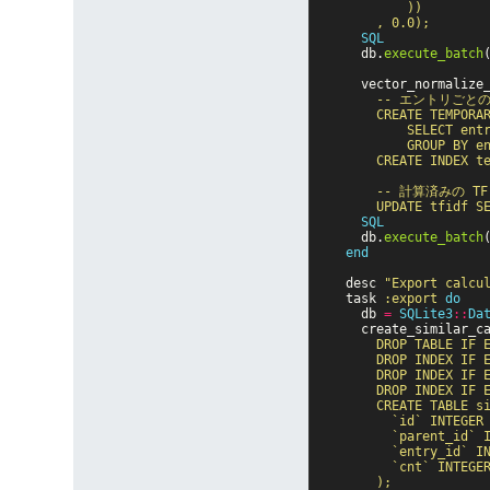
          ))

    SQL
db
.
execute_batch
vector_normalize
      -- エントリご
      CREATE TEMPORAR
          SELECT entr
          GROUP BY en
      CREATE INDEX te
      -- 計算済みの 
    SQL
db
.
execute_batch
end
desc
"Export calcu
task
:export
do
db
=
SQLite3
::
Da
create_similar_c
      DROP TABLE IF E
      DROP INDEX IF E
      DROP INDEX IF E
      DROP INDEX IF E
      CREATE TABLE si
        `id` INTEGER 
        `parent_id` I
        `entry_id` IN
        `cnt` INTEGER
      );
