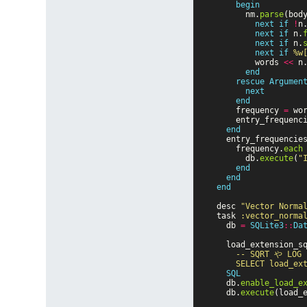
begin
nm
.
parse
(
bod
next
if
!
n
next
if
n
.
next
if
n
.
next
if
%
words
<<
n
end
rescue
Argumen
next
end
frequency
=
wo
entry_frequenc
end
entry_frequencie
frequency
.
each
db
.
execute
(
"
end
end
end
desc
"Vector Norma
task
:vector_norma
db
=
SQLite3
::
Da
load_extension_s
      -- SQRT や L
    SQL
db
.
enable_load_e
db
.
execute
(
load_