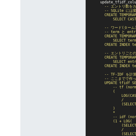
update_tfidf_col
      -- エントリ数
      -- SQLite
      CREATE TEMPORAR
          SELECT CAST
      -- ワード(タ
      -- term と
      CREATE TEMPORAR
          SELECT term
      CREATE INDEX te
      -- エントリご
      CREATE TEMPORAR
          SELECT entr
      CREATE INDEX te
      -- TF-IDF を
      -- ここまで
      UPDATE tfidf SE
          -- tf (norm
          (

              LOG(CAS
              /

              (SELEC
          )

          *

          -- idf (nor
          (1 + LOG(

              (SELECT
              /

              (SELECT