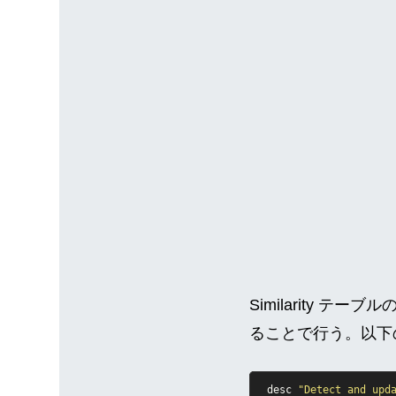
Similarity テ
ることで行う。以下の
desc
"Detect and upd