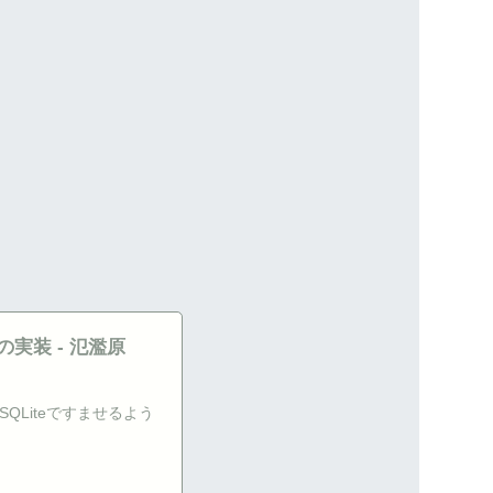
実装 - 氾濫原
QLiteですませるよう