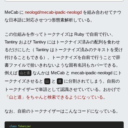
MeCab に
neologd/mecab-ipadic-neologd
を組み合わせてナウ
な日本語に対応させつつ形態素解析している。
この仕組みを作ってトークナイズは Ruby で自前で行い、
Tantiny および Tantivy にはトークナイズ済みの配列を食わせ
るだけにした（ Tantiny はトークナイズ済みのテキストを受け
付けることもできる）。トークナイズを自前で行うことで辞
書ファイルで拾いきれないような固有名詞もカバーできる。
例えば
なんかは MeCab と mecab-ipadic-neologd にト
山と道
ークナイズさせると
と
に分割されてしまう。自前の
山
道
トークナイザーで単語として認識させていている。おかげで
「山と道」をちゃんと検索できるようになっている
。
なお、自前のトークナイザーはこんなコードになっている。
class
Tokenizer