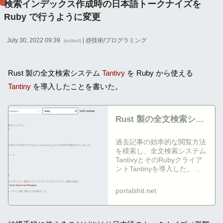
検索インデックス作成時の日本語トークナイズを
Ruby で行うように変更
July 30, 2022 09:39
| @
技術/プログラミング
(edited)
Rust 製の全文検索システム
Tantivy
を Ruby から使える
Tantiny
を導入したことを書いた。
Rust 製の全文検索シス
テム Tantivy を Ruby
過去記事の効率的な閲覧方法
で使える Tantiny を導
を模索し、全文検索システム
入した
TantivyとそのRubyクライア
ントTantinyを導入した。個
人ブログでも高機能な検索が
可能になり、技術の進歩を実
portalshit.net
感している。