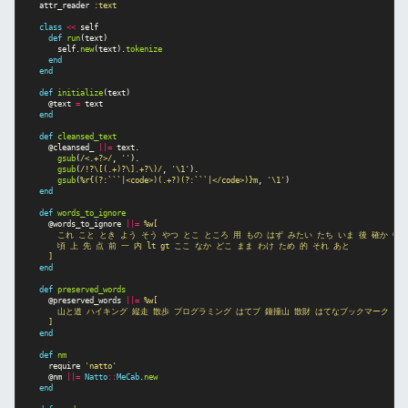
attr_reader
:text
class
<<
self
def
run
(
text
)
self
.
new
(
text
).
tokenize
end
end
def
initialize
(
text
)
@text
=
text
end
def
cleansed_text
@cleansed_
||=
text
.
gsub
(
/<.+?>/
,
''
).
gsub
(
/!?\[(.+)?\].+?\)/
,
'\1'
).
gsub
(
%r{(?:```|<code>)(.+?)(?:```|</code>)}m
,
'\1'
)
end
def
words_to_ignore
@words_to_ignore
||=
%w[

      これ こと とき よう そう やつ とこ ところ 用 もの はず みたい たち いま 後 確か 中 気
      頃 上 先 点 前 一 内 lt gt ここ なか どこ まま わけ ため 的 それ あと

    ]
end
def
preserved_words
@preserved_words
||=
%w[

      山と道 ハイキング 縦走 散歩 プログラミング はてブ 鐘撞山 散財 はてなブックマーク はて
    ]
end
def
nm
require
'natto'
@nm
||=
Natto
::
MeCab
.
new
end