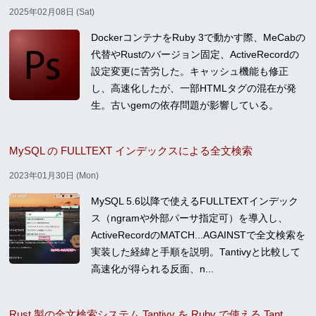
2025年02月08日 (Sat)
DockerコンテナをRuby 3で動かす際、MeCabの
代替やRustのバージョン固定、ActiveRecordの
設定変更に苦労した。キャッシュ機能も修正
し、高速化したが、一部HTMLタグの混在が発
生。古いgemの依存問題が影響している。
MySQL の FULLTEXT インデックスによる全文検索
2023年01月30日 (Mon)
MySQL 5.6以降で使えるFULLTEXTインデック
ス（ngramや外部パーサ指定可）を導入し、
ActiveRecordのMATCH...AGAINSTで全文検索を
実装した経緯と手順を説明。Tantivyと比較して
高速化が得られる反面、n...
Rust 製の全文検索システム Tantivy を Ruby で使える Tantiny を導入した