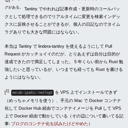
グがある。
Tantiny でやれれば記事作成・更新時のコールバッ
クとして処理できるのでリアルタイムに変更を検索インデッ
クスに反映させることができるが、個人の日記なのでタイム
ラグありでも大きな問題にはならない。
本当は Tantiny で lindera-tantivy を使えるようにして Pull
Request がカッチョイイのだが、とりあえずは自分は目的が
達成できたので満足してしまった。 5 年くらい前から Rust 勉
強したいと思っているが、いつまでも経っても Rust を書ける
ようにはならない。
1]:
[
を VPS 上でインストールできず
mecab-ipadic-neologd
（めっちゃメモリを使う）、手元の Mac で Docker コンテナ
化して Docker Hub 経由でコンテナイメージを Pull して VPS
上で Docker 経由で動かしている（その辺について書いてる記
事:
ブログのコンテナ化を試みたけどやめた
）