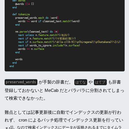
def
words
@words
||=
[]
end
def
tokenize
preserved_words
.
each
do
|
word
|
words
<<
word
if
cleansed_text
.
match?
(
word
)
end
nm
.
parse
(
cleansed_text
)
do
|
n
|
next
unless
n
.
feature
.
match?
(
/名詞/
)
next
if
n
.
feature
.
match?
(
/(サ変接続|数)/
)
next
if
n
.
surface
.
match?
(
/\A([a-z][0-9]|\p{hiragana}|\p{katakana})\Z/i
)
next
if
words_to_ignore
.
include?
(
n
.
surface
)
words
<<
n
.
surface
end
words
end
end
が手製の辞書だ。
や
も辞書
preserved_words
はてな
はてブ
登録しておかないと MeCab だとバラバラに分割されてしまっ
て検索できなかった。
難点としては記事更新後に自動でインデックスの更新が行わ
れず、 cron によるバッチ処理でインデックス更新を行ってい
1]。なので検索インデックスにデータが反映されるまでにタイムラ
る[