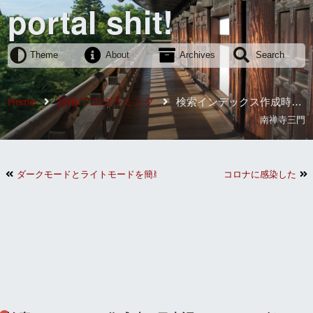
portal shit!
Theme
About
Archives
Search
Home
技術/プログラミング
検索インデックス作成時の
日本語トークナイズを Ruby で行うように変更
南禅寺三門
ダークモードとライトモードを簡単に切り替えられるようにした
コロナに感染した