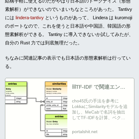
結構手軽に使えるのだがやはり日本語のトークナイズ（形態
素解析）ができないのでいまいちなところがあった。 Tantivy
には
lindera-tantivy
というものがあって、 Lindera は kuromoji
のポートなので、これを使うと日本語や中国語、韓国語の形
態素解析ができる。 Tantiny に導入できないか試してみたが、
自分の Rust 力では到底無理だった。
ちなみに関連記事の表示でも日本語の形態素解析は行ってい
る。
⛓TF-IDF で関連エント
リーを表示
cho45氏の手法を参考に
LokkaにSimilarityモデルを追
加し、MeCabで名詞を抽出
してTF-IDFを計算、ベクト
ル正規化して類似エントリを
検出・保存するRakeタスク
portalshit.net
を実装した。並...