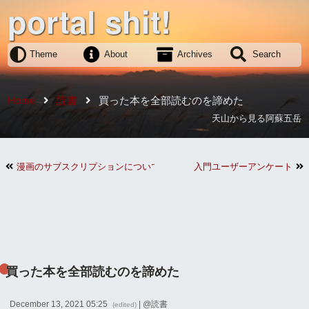
portal shit!
Theme
About
Archives
Search
Home
読書
買った本を全部読むのを諦めた
天山から見る阿蘇五岳
漫画のサブスクリプションについて考察
入門ユーザーアンケート
買った本を全部読むのを諦めた
December 13, 2021 05:25
| @
読書
(edited)