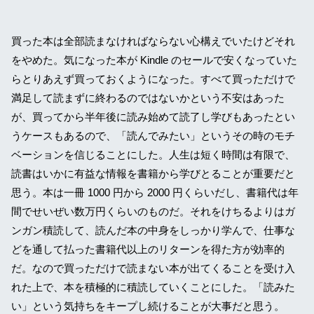
買った本は全部読まなければならない心構えでいたけどそれ
をやめた。気になった本が Kindle のセールで安くなっていた
らとりあえず買っておくようになった。すべて買っただけで
満足して読まずに終わるのではないかという不安はあった
が、買ってから半年後に読み始めて読了し学びもあったとい
うケースもあるので、「読んでみたい」というその時のモチ
ベーションを信じることにした。人生は短く時間は有限で、
読書はいかに有益な情報を書籍から学びとることが重要だと
思う。本は一冊 1000 円から 2000 円くらいだし、書籍代は年
間でせいぜい数万円くらいのものだ。それをけちるよりはガ
ンガン積読して、読んだ本の中身をしっかり学んで、仕事な
どを通して払った書籍代以上のリターンを得た方が効率的
だ。なので買っただけで読まない本が出てくることを受け入
れた上で、本を積極的に積読していくことにした。「読みた
い」という気持ちをキープし続けることが大事だと思う。