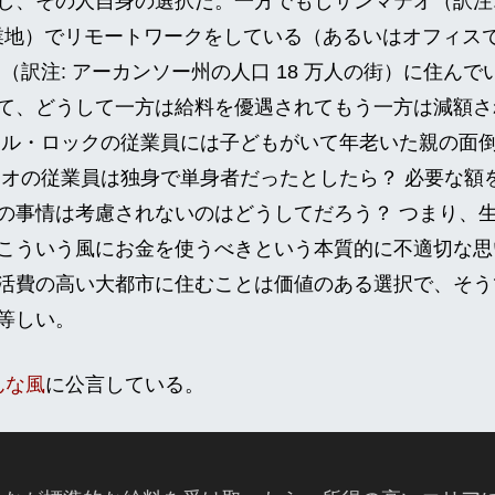
し、その人自身の選択だ。一方でもしサンマテオ（訳注:
 の創業地）でリモートワークをしている（あるいはオフィ
（訳注: アーカンソー州の人口 18 万人の街）に住ん
て、どうして一方は給料を優遇されてもう一方は減額さ
トル・ロックの従業員には子どもがいて年老いた親の面
テオの従業員は独身で単身者だったとしたら？ 必要な額
の事情は考慮されないのはどうしてだろう？ つまり、
こういう風にお金を使うべきという本質的に不適切な思
活費の高い大都市に住むことは価値のある選択で、そう
等しい。
んな風
に公言している。