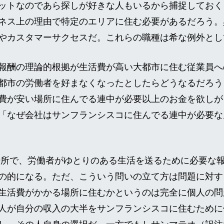
ットなのであら探しが好きな人もいるから捕捉しておく
ネス上の理由で特定のエリアに住む必要があるだろう。
やカスタマーサクセスだ。これらの職種は希な例外とし
報酬の理論的根拠が生活費が高い大都市に住む従業員へ
都市の労働者を好まなくなったとしたらどうなるだろう
費が安い場所に住んでる連中が必要以上のお金を欲しが
「なぜ会社はサンフランシスコに住んでる連中が必要な
場所で、労働者がゆとりのある生活を送るために必要な
の的になる。ただ、こういう問いの立て方は問題に対す
生活費がかかる場所に住むかというのは完全に個人の問
人が自分の収入の大半をサンフランシスコに住むために