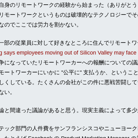
自身のリモートワークの経験から始まった（ありがとう I
リモートワークというものは破壊的なテクノロジーでそ
なのでここでは労力を割かない。
ok が一部の従業員に対して好きなところに住んでリモート
 says employees moving out of Silicon Valley may face
争になっていたリモートワーカーへの報酬についての議
モートワーカーにいかに "公平に" 支払うか、というこ
しくしている。たくさんの会社がこの件に悪戦苦闘して
ない。
論と間違った議論があると思う。現実主義によって多少
テック部門の人件費をサンフランシスコやニューヨーク