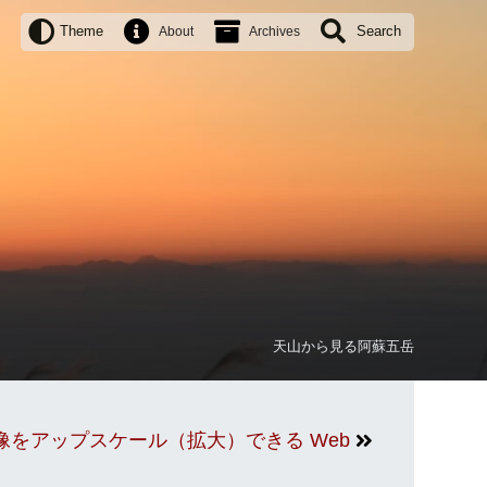
Theme
Search
About
Archives
天山から見る阿蘇五岳
習で画像をアップスケール（拡大）できる Web サービス