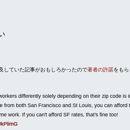
い
er で言及していた記事がおもしろかったので
著者の許諾
をもら
rkers differently solely depending on their zip code is 
ire from both San Francisco and St Louis, you can afford 
e work. If you can't afford SF rates, that's fine too!
nJkPlimG