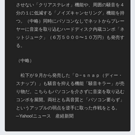
させない「クリアステレオ」機能や、周囲の騒音を４
分の１に低減する「ノイズキャンセリング」機能を持
つ。（中略）同時にパソコンなしでネットからプレー
ヤーに音楽を取り込むハードディスク内蔵コンポ「ネ
ットジューク」（６万５０００〜１０万円）も発売す
る。
（中略）
松下が９月から発売した「Ｄ−ｓｎａｐ（ディー・
スナップ）」も騒音を抑える機能「騒音キラー」が売
り物だ。こちらもパソコンを介さずに音楽を取り込む
コンポを展開。両社とも高音質と「パソコン要らず」
というアップルの弱点を逆手に取った作戦をとる。
─Yahoo!ニュース 産経新聞