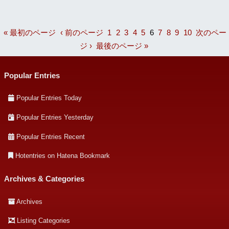
« 最初のページ
‹ 前のページ
1
2
3
4
5
6
7
8
9
10
次のペー
ジ ›
最後のページ »
Popular Entries
Popular Entries Today
Popular Entries Yesterday
Popular Entries Recent
Hotentries on Hatena Bookmark
Archives & Categories
Archives
Listing Categories