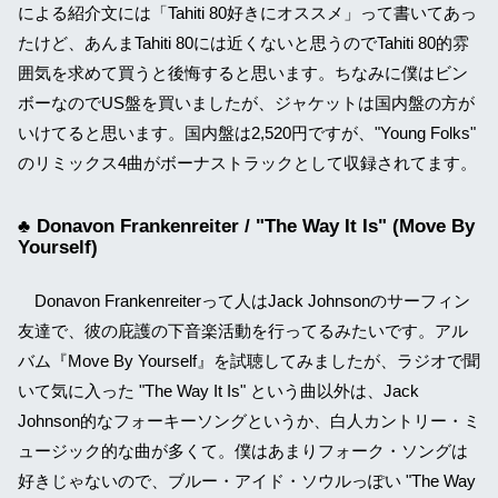
による紹介文には「Tahiti 80好きにオススメ」って書いてあっ
たけど、あんまTahiti 80には近くないと思うのでTahiti 80的雰
囲気を求めて買うと後悔すると思います。ちなみに僕はビン
ボーなのでUS盤を買いましたが、ジャケットは国内盤の方が
いけてると思います。国内盤は2,520円ですが、"Young Folks"
のリミックス4曲がボーナストラックとして収録されてます。
Donavon Frankenreiter / "The Way It Is" (Move By
Yourself)
Donavon Frankenreiterって人はJack Johnsonのサーフィン
友達で、彼の庇護の下音楽活動を行ってるみたいです。アル
バム『Move By Yourself』を試聴してみましたが、ラジオで聞
いて気に入った "The Way It Is" という曲以外は、Jack
Johnson的なフォーキーソングというか、白人カントリー・ミ
ュージック的な曲が多くて。僕はあまりフォーク・ソングは
好きじゃないので、ブルー・アイド・ソウルっぽい "The Way