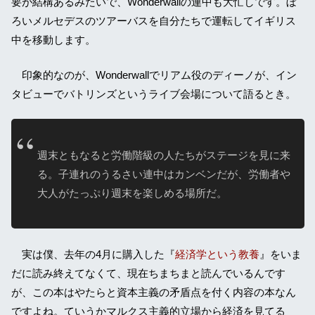
要が結構あるみたいで、Wonderwallの連中も大忙しです。ぼ
ろいメルセデスのツアーバスを自分たちで運転してイギリス
中を移動します。
印象的なのが、Wonderwallでリアム役のディーノが、イン
タビューでバトリンズというライブ会場について語るとき。
週末ともなると労働階級の人たちがステージを見に来
る。子連れのうるさい連中はカンベンだが、労働者や
大人がたっぷり週末を楽しめる場所だ。
実は僕、去年の4月に購入した『
経済学という教養
』をいま
だに読み終えてなくて、現在ちまちまと読んでいるんです
が、この本はやたらと資本主義の矛盾点を付く内容の本なん
ですよね。ていうかマルクス主義的立場から経済を見てる