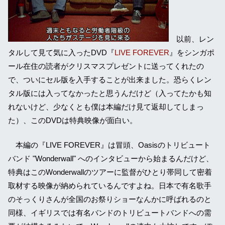
以前、レン
タルして見て気に入ったDVD『
LIVE FOREVER
』をシンガポ
ール在住の読者がクリスマスプレゼントに送ってくれたの
で、ついにセル版を入手することが出来ました。恐らくレン
タル版には入ってなかったと思うんだけど（入ってたかも知
れないけど、少なくとも僕は本編だけ見て返却してしまっ
た）、このDVDは特典映像が面白い。
本編の『LIVE FOREVER』は冒頭、Oasisのトリビュート
バンド "Wonderwall" へのインタビューから始まるんだけど、
特典はこのWonderwallのツアーに監督がひとり帯同して密着
取材する映像が納められているんですよね。日本で有名歌手
のそっくりさんが全国のお祭りショーなんかに呼ばれるのと
同様、イギリスでは有名バンドのトリビュートバンドへの需