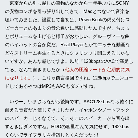
東京からの引っ越しの荷物のなかから一年半ぶりにSONY
の安物コンポを引っ張り出してきて、Macとつないで音楽を
聴いてみました。設置して当初は、PowerBookの備え付けス
ピーカーとのあまりの音の違いに感動したんですが、ちょっ
とボリュームを上げると様子がおかしい。グルーヴィーな曲
のハイハットの音が変だ。Real Playerとかで
エッチな
動画な
どをストリーム再生するときにシャリシャリ聞こえるじゃな
いですか。あんな感じですよ。以前「128kbpsのAACで満足し
てる」なんて書きましたが（
他人の圧縮レートが定期的に気
になります。
）、こりゃ前言撤回ですね。128kbpsでエンコー
ドしてあるやつはMP3もAACもダメですね。
いやー、いまさらながら後悔です。AAC128kbpsなら聴くに
耐える音質だと信じてきましたが、イヤホンやノートブック
のスピーカーじゃなくて、そこそこのスピーカーから音を出
すときはダメですね。HDDの容量なんて気にせず、192kbps
くらいでライブラリを構築しとくんだった :-!