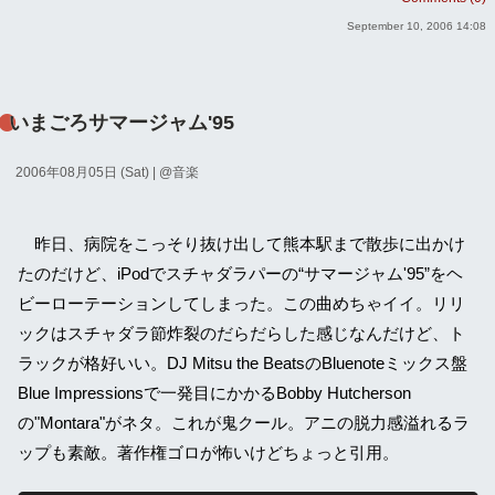
September 10, 2006 14:08
いまごろサマージャム'95
2006年08月05日 (Sat)
| @
音楽
昨日、病院をこっそり抜け出して熊本駅まで散歩に出かけ
たのだけど、iPodでスチャダラパーの“サマージャム'95”をヘ
ビーローテーションしてしまった。この曲めちゃイイ。リリ
ックはスチャダラ節炸裂のだらだらした感じなんだけど、ト
ラックが格好いい。DJ Mitsu the BeatsのBluenoteミックス盤
Blue Impressionsで一発目にかかるBobby Hutcherson
の"Montara"がネタ。これが鬼クール。アニの脱力感溢れるラ
ップも素敵。著作権ゴロが怖いけどちょっと引用。