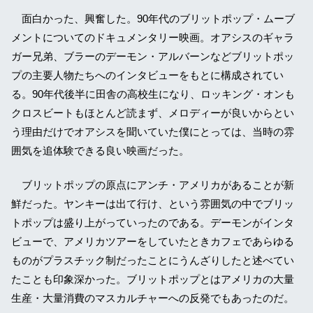
面白かった、興奮した。90年代のブリットポップ・ムーブ
メントについてのドキュメンタリー映画。オアシスのギャラ
ガー兄弟、ブラーのデーモン・アルバーンなどブリットポッ
プの主要人物たちへのインタビューをもとに構成されてい
る。90年代後半に田舎の高校生になり、ロッキング・オンも
クロスビートもほとんど読まず、メロディーが良いからとい
う理由だけでオアシスを聞いていた僕にとっては、当時の雰
囲気を追体験できる良い映画だった。
ブリットポップの原点にアンチ・アメリカがあることが新
鮮だった。ヤンキーは出て行け、という雰囲気の中でブリッ
トポップは盛り上がっていったのである。デーモンがインタ
ビューで、アメリカツアーをしていたときカフェであらゆる
ものがプラスチック制だったことにうんざりしたと述べてい
たことも印象深かった。ブリットポップとはアメリカの大量
生産・大量消費のマスカルチャーへの反発でもあったのだ。