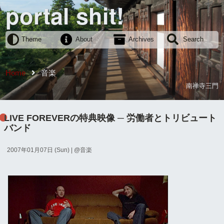
portal shit!
Theme
About
Archives
Search
Home
音楽
南禅寺三門
LIVE FOREVERの特典映像 ─ 労働者とトリビュート
バンド
2007年01月07日 (Sun)
| @
音楽