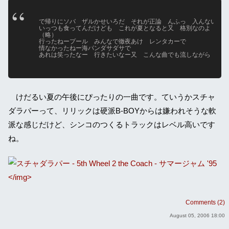
で帰りにソバ　ザルかせいろだ　それが正論　んふっ　入んないから

いっつも食ってんだけども　これが夏となると又　格別なのよ

（略）

行ったねープール　みんなで徹夜あけ　レンタカーで

情なかったねー海パンダサダサで

あれは笑ったなー　行きたいなー又　こんな曲でも流しながら
けだるい夏の午後にぴったりの一曲です。ていうかスチャ
ダラパーって、リリックは硬派B-BOYからは嫌われそうな軟
派な感じだけど、シンコのつくるトラックはレベル高いです
ね。
</img>
Comments (2)
August 05, 2006 18:00