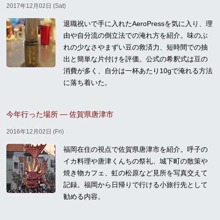
2017年12月02日 (Sat)
退職祝いで手に入れたAeroPressを気に入り、理
由や自分流の倒立法での淹れ方を紹介。味のぶ
れの少なさやまずい豆の救済力、短時間での抽
出と簡単な片付けを評価。公式の希釈式は豆の
消費が多く、自分は一杯あたり10gで淹れる方法
に落ち着いた。
今年行った場所 — 佐賀県唐津市
2016年12月02日 (Fri)
福岡在住の視点で佐賀県唐津市を紹介。呼子の
イカ料理や唐津くんちの祭礼、城下町の散策や
焼き物カフェ、虹の松原など見所を写真交えて
記録。福岡から日帰りで行ける小旅行先として
勧める内容。