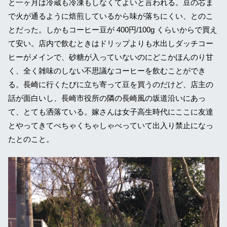
と一ヶ月は冷蔵も冷凍もしなくてよいと言われる。豆の芯ま
で火が通るように焙煎しているから味が落ちにくい、とのこ
とだった。しかもコーヒー豆が 400円/100g くらいからで買え
て安い。店内で飲むときはドリップよりも水出しダッチコー
ヒーがメインで、砂糖が入っていないのにどこかほんのり甘
く、全く雑味のしない不思議なコーヒーを飲むことができ
る。長崎に行くたびに立ち寄って豆を買うのだけど、店主の
話が面白いし、長崎市役所の隣の長崎風の坂道沿いにあっ
て、とても洒落ている。嫁さんは女子高生時代にここに友達
とやってきてぺちゃくちゃしゃべっていて出入り禁止になっ
たとのこと。