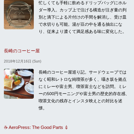
忙しくても手軽に飲めるドリップバッグにホル
ダー導入。カップ上で注げる構造が注ぎ量の判
別と滴下による片付けの手間を解消し、受け皿
で水切りも可能。湯が豆の中を通る抽出にな
り、従来より濃くて満足感ある味に変化した。
長崎のコーヒー屋
2018年12月16日 (Sun)
長崎のコーヒー屋巡り記。サードウェーブでは
なく昭和レトロな純喫茶が多く、囁き坂を拠点
にミレーや富士男、喫茶富士などを訪問。ミレ
ーの500円モーニングや富士男の歴史的存在感、
喫茶文化の残存とインスタ映えとの対比を述
懐。
☕ AeroPress: The Good Parts 💉