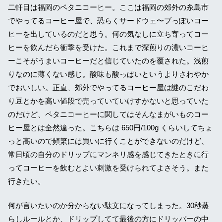
二軒目は福岡のペタニコーヒー。ここは福岡の郊外の糸島市
でやってるコーヒー屋で、恐らくサードウェ〜ブっぽいコー
ヒーを出しているのだと思う。何の気なしに立ち寄ってコー
ヒーを飲んだら衝撃を受けた。これまで深煎りの濃いコーヒ
ーこそがうまいコーヒーだと信じていたのを覆された。浅煎
りなのに薄くない感じ。酸味も酸っぱいというよりさわやか
でおいしい。正直、郊外でやってるコーヒー屋は謎のこだわ
り豆とかを高い値段で売っていていけすかないと思っていた
のだけど、ペタニコーヒーに関してはそんなまがいものコー
ヒー屋とは全然違った。こちらは 650円/100g くらいしてちょ
っと高いので頻繁には買いに行くことができないのだけど、
常日頃の自分のドリップにマンネリ感を感じてきたときに行
ってコーヒーを飲むとよい刺激を受けられてよさそう。また
行きたい。
何が言いたいのか分からない駄文になってしまった。30秒蒸
らしルールとか、ドリップしてて最後の方にドリッパーの中