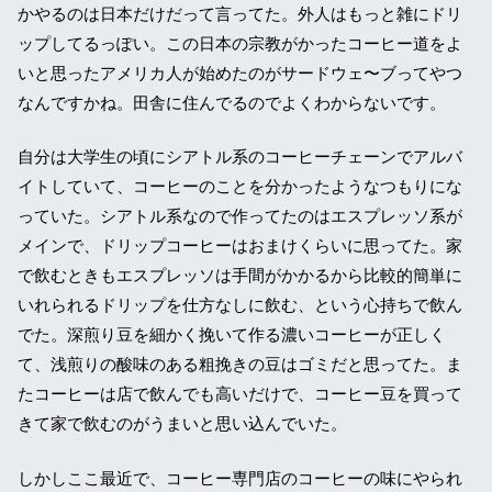
かやるのは日本だけだって言ってた。外人はもっと雑にドリ
ップしてるっぽい。この日本の宗教がかったコーヒー道をよ
いと思ったアメリカ人が始めたのがサードウェ〜ブってやつ
なんですかね。田舎に住んでるのでよくわからないです。
自分は大学生の頃にシアトル系のコーヒーチェーンでアルバ
イトしていて、コーヒーのことを分かったようなつもりにな
っていた。シアトル系なので作ってたのはエスプレッソ系が
メインで、ドリップコーヒーはおまけくらいに思ってた。家
で飲むときもエスプレッソは手間がかかるから比較的簡単に
いれられるドリップを仕方なしに飲む、という心持ちで飲ん
でた。深煎り豆を細かく挽いて作る濃いコーヒーが正しく
て、浅煎りの酸味のある粗挽きの豆はゴミだと思ってた。ま
たコーヒーは店で飲んでも高いだけで、コーヒー豆を買って
きて家で飲むのがうまいと思い込んでいた。
しかしここ最近で、コーヒー専門店のコーヒーの味にやられ