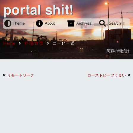
portal shit!
Theme
About
Archives
Search
Home
料理/食事
コーヒー道
阿蘇の朝焼け
リモートワーク
ローストビーフうまい