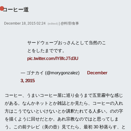
コーヒー道
December 18, 2015 02:24
| @
料理/食事
(edited)
サードウェーブおっさんとして当然のこ
とをしたまでです。
pic.twitter.com/lY8fcJTd3U
— ゴナカイ (@morygonzalez)
December
3, 2015
コーヒー、うまいコーヒー屋に巡り会うまで五里霧中な感じ
がある。なんかネットとか雑誌とか見たら、コーヒーの入れ
方はこうでないといけないとか講釈たれてる人多い。のの字
を描くように回せだとか。あれ宗教なのではと思ってしま
う。この前テレビ（美の壺）見てたら、最初 30 秒蒸らす、と