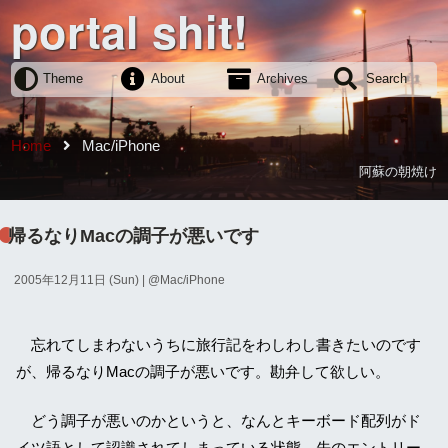
portal shit!
Theme
About
Archives
Search
Home
Mac/iPhone
阿蘇の朝焼け
帰るなりMacの調子が悪いです
2005年12月11日 (Sun)
| @
Mac/iPhone
忘れてしまわないうちに旅行記をわしわし書きたいのです
が、帰るなりMacの調子が悪いです。勘弁して欲しい。
どう調子が悪いのかというと、なんとキーボード配列がド
イツ語として認識されてしまっている状態。先のエントリー