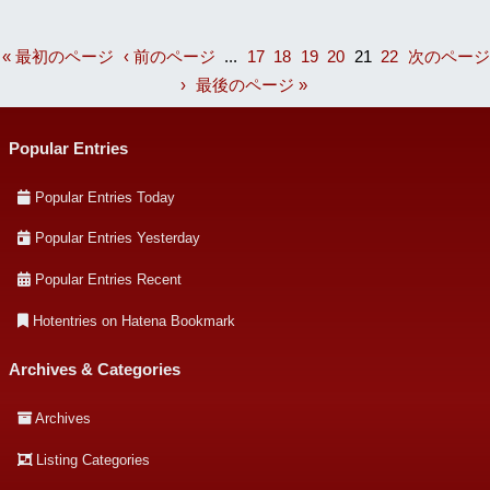
« 最初のページ
‹ 前のページ
...
17
18
19
20
21
22
次のページ
›
最後のページ »
Popular Entries
Popular Entries Today
Popular Entries Yesterday
Popular Entries Recent
Hotentries on Hatena Bookmark
Archives & Categories
Archives
Listing Categories